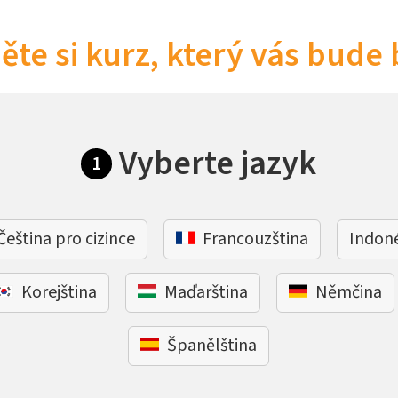
ěte si kurz, který vás bude 
Vyberte jazyk
1
Čeština pro cizince
Francouzština
Indon
Korejština
Maďarština
Němčina
Španělština