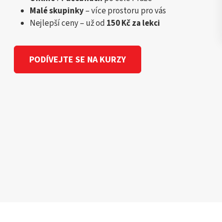
Malé skupinky
– více prostoru pro vás
Nejlepší ceny – už od
150 Kč za lekci
PODÍVEJTE SE NA KURZY