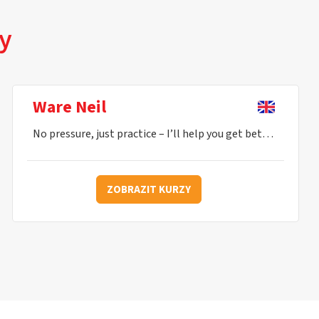
zy
Ware Neil
No pressure, just practice – I’ll help you get better every lesson.
ZOBRAZIT KURZY