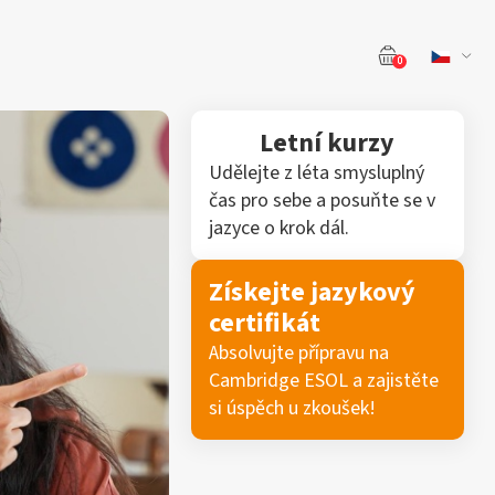
0
Letní kurzy
Udělejte z léta smysluplný
čas pro sebe a posuňte se v
jazyce o krok dál.
Získejte jazykový
certifikát
Absolvujte přípravu na
Cambridge ESOL a zajistěte
si úspěch u zkoušek!