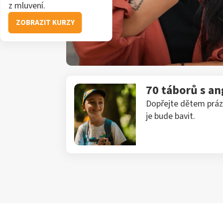
z mluvení.
ZOBRAZIT KURZY
70 táborů s an
Dopřejte dětem prázd
je bude bavit.