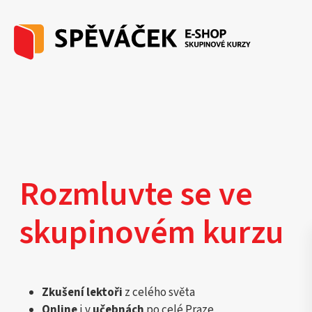
Rozmluvte se ve
skupinovém kurzu
Zkušení lektoři
z celého světa
Online
i v
učebnách
po celé Praze