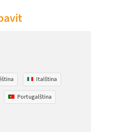
bavit
éština
Italština
Portugalština