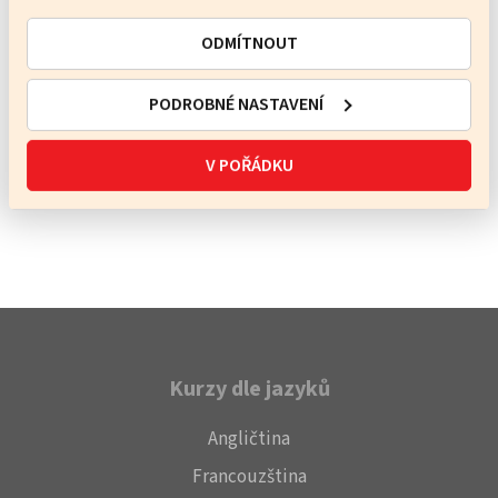
ODMÍTNOUT
+420 608 602 611
skola@spevacek.info
PODROBNÉ NASTAVENÍ
Poslat vzkaz
V POŘÁDKU
Kurzy dle jazyků
Angličtina
Francouzština