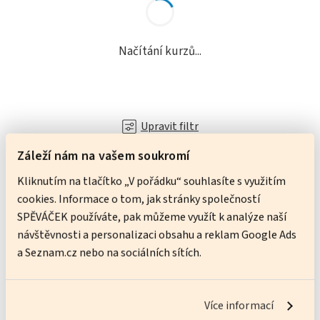
Načítání kurzů...
Upravit filtr
Záleží nám na vašem soukromí
Kliknutím na tlačítko „V pořádku“ souhlasíte s využitím
Nevíte si rady?
cookies. Informace o tom, jak stránky společností
SPĚVÁČEK používáte, pak můžeme využít k analýze naší
Obraťte se na nás.
návštěvnosti a personalizaci obsahu a reklam Google Ads
a Seznam.cz nebo na sociálních sítích.
Michaela Miková
Koordinátorka výuky
nejsem na příjmu
Více informací