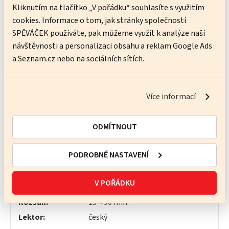
Kliknutím na tlačítko „V pořádku“ souhlasíte s využitím
Lektor:
český
cookies. Informace o tom, jak stránky společností
SPĚVÁČEK používáte, pak můžeme využít k analýze naší
5 950 Kč
návštěvnosti a personalizaci obsahu a reklam Google Ads
OBJEDNAT
a Seznam.cz nebo na sociálních sítích.
Italština obecná –
Více informací
začátečníci
(80206)
ODMÍTNOUT
Obecný jazyk (s učebnicí)
Dospělí
začátečníci (A1)
PODROBNÉ NASTAVENÍ
Místo:
NÁMĚSTÍ MÍRU
Čas:
Po,
18:40–20:10
V POŘÁDKU
Termín:
5. 10. – 8. 2.
Rozsah:
15 ×
90
min.
Lektor:
český