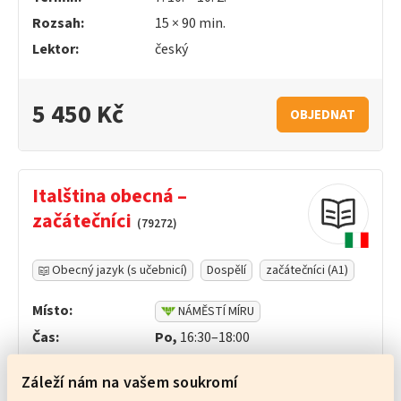
Rozsah:
15 ×
90
min.
Lektor:
český
5 450 Kč
OBJEDNAT
Italština obecná –
začátečníci
(79272)
Obecný jazyk (s učebnicí)
Dospělí
začátečníci (A1)
Místo:
NÁMĚSTÍ MÍRU
Čas:
Po,
16:30–18:00
Termín:
5. 10. – 8. 2.
Záleží nám na vašem soukromí
Rozsah:
16 ×
90
min.