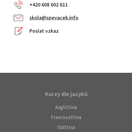
+420 608 602 611
skola@spevacek.info
Poslat vzkaz
Kurzy dle jazyků
Angličtina
Francouzština
Italština