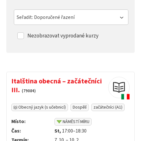
Seřadit: Doporučené řazení
Nezobrazovat vyprodané kurzy
Italština obecná – začátečníci
III.
(79084)
Obecný jazyk (s učebnicí)
Dospělí
začátečníci (A1)
Místo:
NÁMĚSTÍ MÍRU
Čas:
St,
17:00–18:30
Termín:
7. 10. – 10. 2.