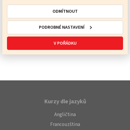
ODMÍTNOUT
+420 608 602 611
skola@spevacek.info
PODROBNÉ NASTAVENÍ
Poslat vzkaz
V POŘÁDKU
Kurzy dle jazyků
Angličtina
Francouzština