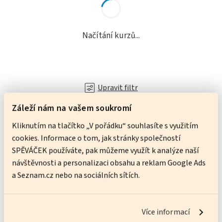
Načítání kurzů...
Upravit filtr
Záleží nám na vašem soukromí
Kliknutím na tlačítko „V pořádku“ souhlasíte s využitím
Nevíte si rady?
cookies. Informace o tom, jak stránky společností
SPĚVÁČEK používáte, pak můžeme využít k analýze naší
Obraťte se na nás.
návštěvnosti a personalizaci obsahu a reklam Google Ads
a Seznam.cz nebo na sociálních sítích.
Michaela Miková
Koordinátorka výuky
JSEM NA PŘÍJMU
Více informací