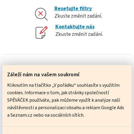
Resetujte filtry
Zkuste změnit zadání.
Kontaktujte nás
Zkuste změnit zadání.
Upravit filtr
Záleží nám na vašem soukromí
Kliknutím na tlačítko „V pořádku“ souhlasíte s využitím
cookies. Informace o tom, jak stránky společností
Nevíte si rady?
SPĚVÁČEK používáte, pak můžeme využít k analýze naší
návštěvnosti a personalizaci obsahu a reklam Google Ads
Obraťte se na nás.
a Seznam.cz nebo na sociálních sítích.
Michaela Miková