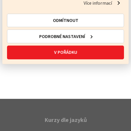
Více informací
Koordinátorka výuky
JSEM NA PŘÍJMU
ODMÍTNOUT
+420 608 602 611
PODROBNÉ NASTAVENÍ
skola@spevacek.info
V POŘÁDKU
Poslat vzkaz
Kurzy dle jazyků