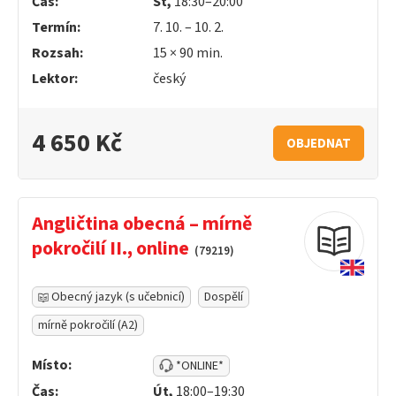
Čas:
St,
18:30–20:00
Termín:
7. 10. – 10. 2.
Rozsah:
15 ×
90
min.
Lektor:
český
4 650 Kč
OBJEDNAT
Angličtina obecná – mírně
pokročilí II., online
(79219)
Obecný jazyk (s učebnicí)
Dospělí
mírně pokročilí (A2)
Místo:
*ONLINE*
Čas:
Út,
18:00–19:30