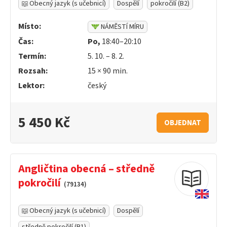
Obecný jazyk (s učebnicí)
Dospělí
pokročilí (B2)
Místo:
NÁMĚSTÍ MÍRU
Čas:
Po,
18:40–20:10
Termín:
5. 10. – 8. 2.
Rozsah:
15 ×
90
min.
Lektor:
český
5 450 Kč
OBJEDNAT
Angličtina obecná – středně
pokročilí
(79134)
Obecný jazyk (s učebnicí)
Dospělí