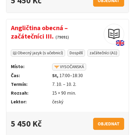
5 450 Kč
OBJEDNAT
Angličtina obecná –
začátečníci III.
(79091)
Obecný jazyk (s učebnicí)
Dospělí
začátečníci (A1)
Místo:
VYSOČANSKÁ
Čas:
St,
17:00–18:30
Termín:
7. 10. – 10. 2.
Rozsah:
15 ×
90
min.
Lektor:
český
5 450 Kč
OBJEDNAT