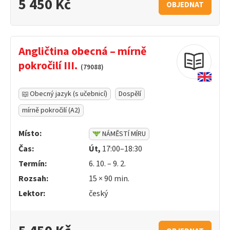
5 450 Kč
OBJEDNAT
Angličtina obecná – mírně
pokročilí III.
(79088)
Obecný jazyk (s učebnicí)
Dospělí
mírně pokročilí (A2)
Místo:
NÁMĚSTÍ MÍRU
Čas:
Út,
17:00–18:30
Termín:
6. 10. – 9. 2.
Rozsah:
15 ×
90
min.
Lektor:
český