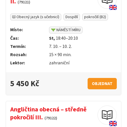
II.
(79121)
Obecný jazyk (s učebnicí)
Dospělí
pokročilí (B2)
Místo:
NÁMĚSTÍ MÍRU
Čas:
St,
18:40–20:10
Termín:
7. 10. – 10. 2.
Rozsah:
15 ×
90
min.
Lektor:
zahraniční
5 450 Kč
OBJEDNAT
Angličtina obecná – středně
pokročilí III.
(79122)