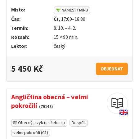
Místo:
NÁMĚSTÍ MÍRU
Čas:
Čt,
17:00–18:30
Termín:
8. 10. – 4. 2.
Rozsah:
15 ×
90
min.
Lektor:
český
5 450 Kč
OBJEDNAT
Angličtina obecná – velmi
pokročilí
(79148)
Obecný jazyk (s učebnicí)
Dospělí
velmi pokročilí (C1)