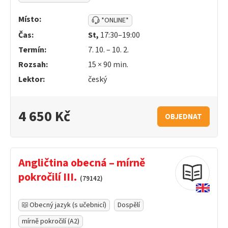
Místo:
*ONLINE*
Čas:
St,
17:30–19:00
Termín:
7. 10. – 10. 2.
Rozsah:
15 ×
90
min.
Lektor:
český
4 650 Kč
OBJEDNAT
Angličtina obecná – mírně
pokročilí III.
(79142)
Obecný jazyk (s učebnicí)
Dospělí
mírně pokročilí (A2)