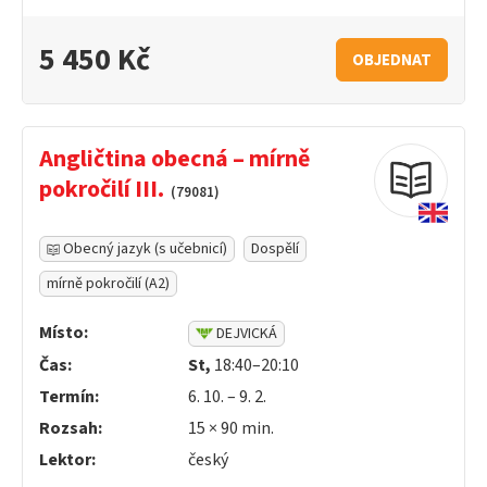
5 450 Kč
OBJEDNAT
Angličtina obecná – mírně
pokročilí III.
(79081)
Obecný jazyk (s učebnicí)
Dospělí
mírně pokročilí (A2)
Místo:
DEJVICKÁ
Čas:
St,
18:40–20:10
Termín:
6. 10. – 9. 2.
Rozsah:
15 ×
90
min.
Lektor:
český