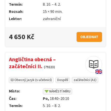
Termín:
8. 10. – 4. 2.
Rozsah:
15 ×
90
min.
Lektor:
zahraniční
4 650 Kč
OBJEDNAT
Angličtina obecná –
začátečníci II.
(79223)
Obecný jazyk (s učebnicí)
Dospělí
začátečníci (A1)
Místo:
NÁMĚSTÍ MÍRU
Čas:
Po,
18:40–20:10
Termín:
5. 10. – 8. 2.