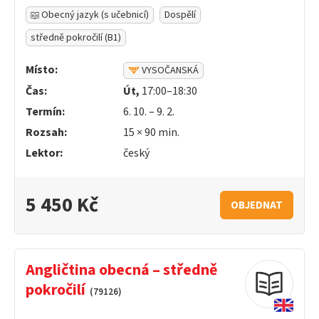
Obecný jazyk (s učebnicí)
Dospělí
středně pokročilí (B1)
Místo:
VYSOČANSKÁ
Čas:
Út,
17:00–18:30
Termín:
6. 10. – 9. 2.
Rozsah:
15 ×
90
min.
Lektor:
český
5 450 Kč
OBJEDNAT
Angličtina obecná – středně
pokročilí
(79126)