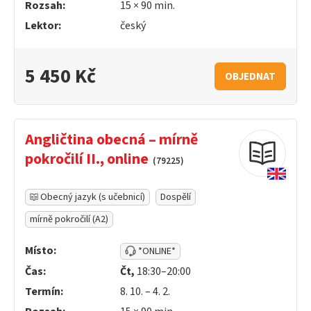
Rozsah:
15 ×
90
min.
Lektor:
český
5 450 Kč
OBJEDNAT
Angličtina obecná – mírně
pokročilí II., online
(79225)
Obecný jazyk (s učebnicí)
Dospělí
mírně pokročilí (A2)
Místo:
*ONLINE*
Čas:
Čt,
18:30–20:00
Termín:
8. 10. – 4. 2.