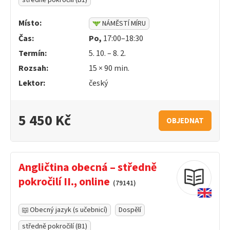
středně pokročilí (B1)
Místo:
NÁMĚSTÍ MÍRU
Čas:
Po,
17:00–18:30
Termín:
5. 10. – 8. 2.
Rozsah:
15 ×
90
min.
Lektor:
český
5 450 Kč
OBJEDNAT
Angličtina obecná – středně
pokročilí II., online
(79141)
Obecný jazyk (s učebnicí)
Dospělí
středně pokročilí (B1)