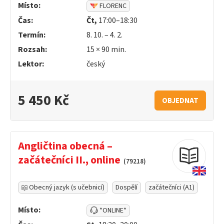
Místo:
FLORENC
Čas:
Čt,
17:00–18:30
Termín:
8. 10. – 4. 2.
Rozsah:
15 ×
90
min.
Lektor:
český
5 450 Kč
OBJEDNAT
Angličtina obecná –
začátečníci II., online
(79218)
Obecný jazyk (s učebnicí)
Dospělí
začátečníci (A1)
Místo:
*ONLINE*