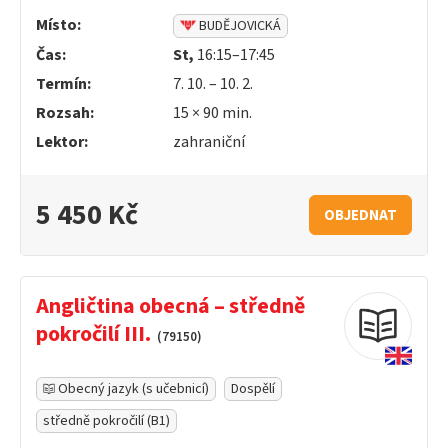
Místo:
BUDĚJOVICKÁ
Čas:
St,
16:15–17:45
Termín:
7. 10. – 10. 2.
Rozsah:
15 ×
90
min.
Lektor:
zahraniční
5 450 Kč
OBJEDNAT
Angličtina obecná – středně
pokročilí III.
(79150)
Obecný jazyk (s učebnicí)
Dospělí
středně pokročilí (B1)