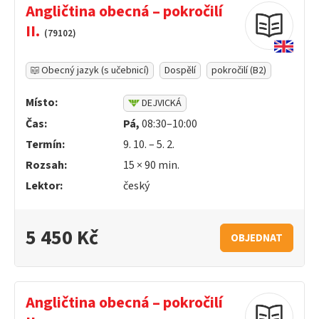
Angličtina obecná – pokročilí
II.
(79102)
Obecný jazyk (s učebnicí)
Dospělí
pokročilí (B2)
Místo:
DEJVICKÁ
Čas:
Pá,
08:30–10:00
Termín:
9. 10. – 5. 2.
Rozsah:
15 ×
90
min.
Lektor:
český
5 450 Kč
OBJEDNAT
Angličtina obecná – pokročilí