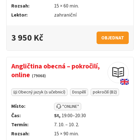
Rozsah:
15 ×
60
min.
Lektor:
zahraniční
3 950 Kč
OBJEDNAT
Angličtina obecná – pokročilí,
online
(79068)
Obecný jazyk (s učebnicí)
Dospělí
pokročilí (B2)
Místo:
*ONLINE*
Čas:
St,
19:00–20:30
Termín:
7. 10. – 10. 2.
Rozsah:
15 ×
90
min.