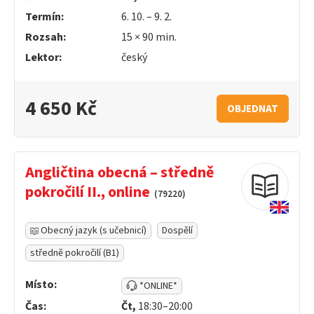
Termín:
6. 10. – 9. 2.
Rozsah:
15 ×
90
min.
Lektor:
český
4 650 Kč
OBJEDNAT
Angličtina obecná – středně
pokročilí II., online
(79220)
Obecný jazyk (s učebnicí)
Dospělí
středně pokročilí (B1)
Místo:
*ONLINE*
Čas:
Čt,
18:30–20:00