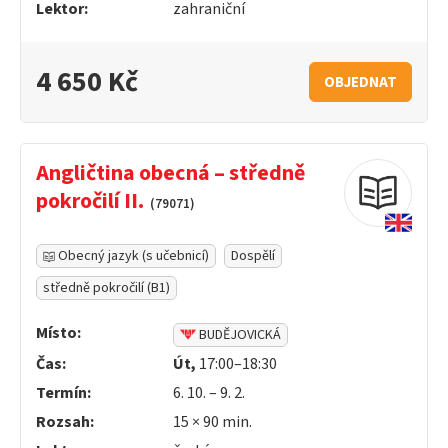
Lektor:
zahraniční
4 650 Kč
OBJEDNAT
Angličtina obecná – středně
pokročilí II.
(79071)
Obecný jazyk (s učebnicí)
Dospělí
středně pokročilí (B1)
Místo:
BUDĚJOVICKÁ
Čas:
Út,
17:00–18:30
Termín:
6. 10. – 9. 2.
Rozsah:
15 ×
90
min.