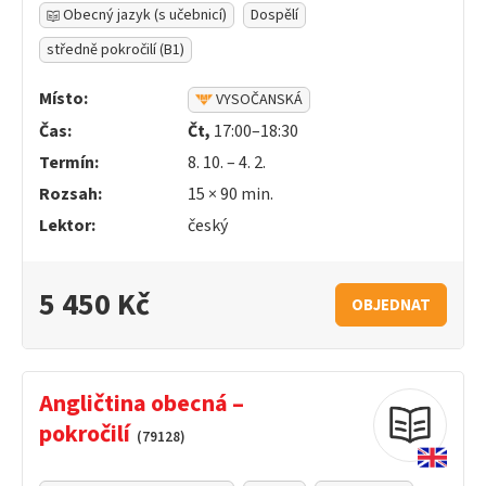
Obecný jazyk (s učebnicí)
Dospělí
středně pokročilí (B1)
Místo:
VYSOČANSKÁ
Čas:
Čt,
17:00–18:30
Termín:
8. 10. – 4. 2.
Rozsah:
15 ×
90
min.
Lektor:
český
5 450 Kč
OBJEDNAT
Angličtina obecná –
pokročilí
(79128)