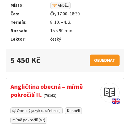
Místo:
ANDĚL
Čas:
Čt,
17:00–18:30
Termín:
8. 10. – 4. 2.
Rozsah:
15 ×
90
min.
Lektor:
český
5 450 Kč
OBJEDNAT
Angličtina obecná – mírně
pokročilí II.
(79163)
Obecný jazyk (s učebnicí)
Dospělí
mírně pokročilí (A2)