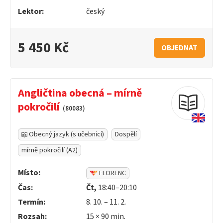
Lektor:
český
5 450 Kč
OBJEDNAT
Angličtina obecná – mírně
pokročilí
(80083)
Obecný jazyk (s učebnicí)
Dospělí
mírně pokročilí (A2)
Místo:
FLORENC
Čas:
Čt,
18:40–20:10
Termín:
8. 10. – 11. 2.
Rozsah:
15 ×
90
min.