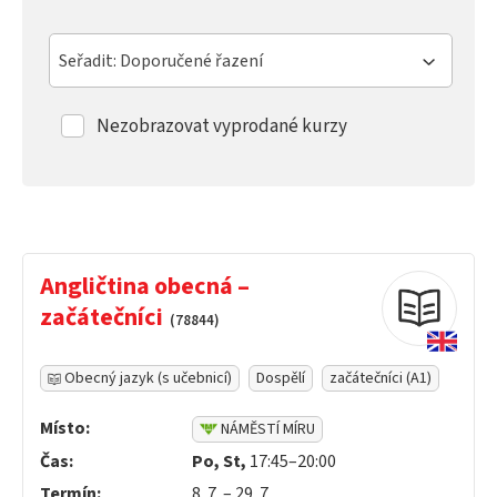
Seřadit: Doporučené řazení
Nezobrazovat vyprodané kurzy
Angličtina obecná –
začátečníci
(78844)
Obecný jazyk (s učebnicí)
Dospělí
začátečníci (A1)
Místo:
NÁMĚSTÍ MÍRU
Čas:
Po, St,
17:45–20:00
Termín:
8. 7. – 29. 7.