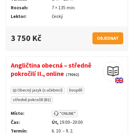
Rozsah:
7 ×
135
min.
Lektor:
český
3 750 Kč
OBJEDNAT
Angličtina obecná – středně
pokročilí II., online
(79062)
Obecný jazyk (s učebnicí)
Dospělí
středně pokročilí (B1)
Místo:
*ONLINE*
Čas:
Út,
19:00–20:00
Termín:
6. 10. – 9. 2.