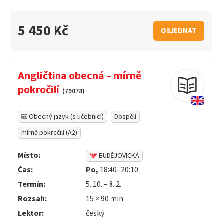
5 450 Kč
OBJEDNAT
Angličtina obecná – mírně
pokročilí
(79078)
Obecný jazyk (s učebnicí)
Dospělí
mírně pokročilí (A2)
Místo:
BUDĚJOVICKÁ
Čas:
Po,
18:40–20:10
Termín:
5. 10. – 8. 2.
Rozsah:
15 ×
90
min.
Lektor:
český