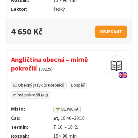
Rozsah:
15 ×
90
min.
Lektor:
český
4 650 Kč
OBJEDNAT
Angličtina obecná – mírně
pokročilí
(80225)
Obecný jazyk (s učebnicí)
Dospělí
mírně pokročilí (A2)
Místo:
DEJVICKÁ
Čas:
St,
18:40–20:10
Termín:
7. 10. – 10. 2.
Rozsah:
15 ×
90
min.