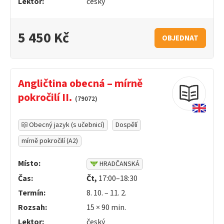
Lektor:
český
5 450 Kč
OBJEDNAT
Angličtina obecná – mírně
pokročilí II.
(79072)
Obecný jazyk (s učebnicí)
Dospělí
mírně pokročilí (A2)
Místo:
HRADČANSKÁ
Čas:
Čt,
17:00–18:30
Termín:
8. 10. – 11. 2.
Rozsah:
15 ×
90
min.
Lektor:
český