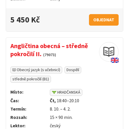
5 450 Kč
OBJEDNAT
Angličtina obecná – středně
pokročilí II.
(79073)
Obecný jazyk (s učebnicí)
Dospělí
středně pokročilí (B1)
Místo:
HRADČANSKÁ
Čas:
Čt,
18:40–20:10
Termín:
8. 10. – 4. 2.
Rozsah:
15 ×
90
min.
Lektor:
český