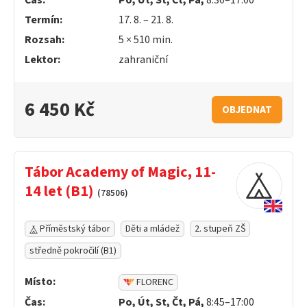
Čas:
Po, Út, St, Čt, Pá,
8:30–17:00
Termín:
17. 8. – 21. 8.
Rozsah:
5 ×
510
min.
Lektor:
zahraniční
6 450 Kč
OBJEDNAT
Tábor Academy of Magic, 11-
14 let (B1)
(78506)
Příměstský tábor
Děti a mládež
2. stupeň ZŠ
středně pokročilí (B1)
Místo:
FLORENC
Čas:
Po, Út, St, Čt, Pá,
8:45–17:00