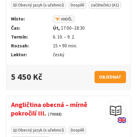
Obecný jazyk (s učebnicí)
Dospělí
začátečníci (A1)
Místo:
ANDĚL
Čas:
Út,
17:00–18:30
Termín:
6. 10. – 9. 2.
Rozsah:
15 ×
90
min.
Lektor:
český
5 450 Kč
OBJEDNAT
Angličtina obecná – mírně
pokročilí III.
(79088)
Obecný jazyk (s učebnicí)
Dospělí