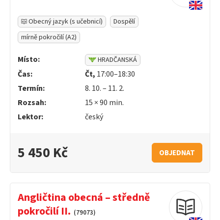
Obecný jazyk (s učebnicí)
Dospělí
mírně pokročilí (A2)
Místo:
HRADČANSKÁ
Čas:
Čt,
17:00–18:30
Termín:
8. 10. – 11. 2.
Rozsah:
15 ×
90
min.
Lektor:
český
5 450 Kč
OBJEDNAT
Angličtina obecná – středně
pokročilí II.
(79073)