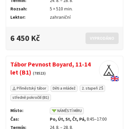
Termín:
24. 8. – 28. 8.
Rozsah:
5 ×
510
min.
Lektor:
zahraniční
6 450 Kč
VYPRODÁNO
Tábor Pevnost Boyard, 11-14
let (B1)
(78523)
Příměstský tábor
Děti a mládež
2. stupeň ZŠ
středně pokročilí (B1)
Místo:
NÁMĚSTÍ MÍRU
Čas:
Po, Út, St, Čt, Pá,
8:45–17:00
Termín:
24. 8. – 28. 8.