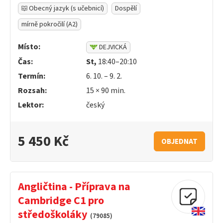
Obecný jazyk (s učebnicí)
Dospělí
mírně pokročilí (A2)
Místo:
DEJVICKÁ
Čas:
St,
18:40–20:10
Termín:
6. 10. – 9. 2.
Rozsah:
15 ×
90
min.
Lektor:
český
5 450 Kč
OBJEDNAT
Angličtina - Příprava na
Cambridge C1 pro
středoškoláky
(79085)