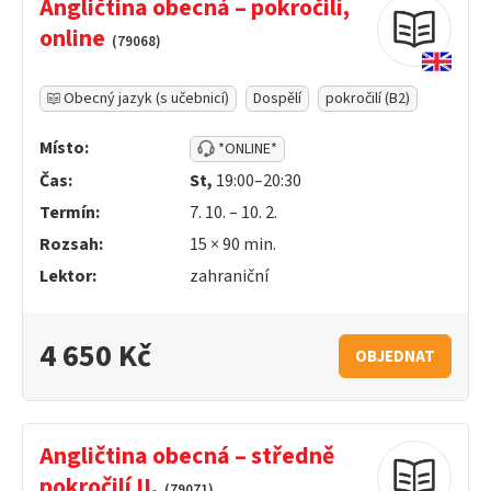
Angličtina obecná – pokročilí,
online
(79068)
Obecný jazyk (s učebnicí)
Dospělí
pokročilí (B2)
Místo:
*ONLINE*
Čas:
St,
19:00–20:30
Termín:
7. 10. – 10. 2.
Rozsah:
15 ×
90
min.
Lektor:
zahraniční
4 650 Kč
OBJEDNAT
Angličtina obecná – středně
pokročilí II.
(79071)