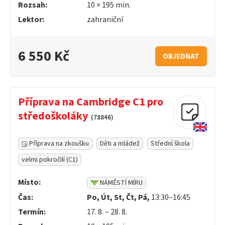
Rozsah:
10 ×
195
min.
Lektor:
zahraniční
6 550 Kč
OBJEDNAT
Příprava na Cambridge C1 pro
středoškoláky
(78846)
Příprava na zkoušku
Děti a mládež
Střední škola
velmi pokročilí (C1)
Místo:
NÁMĚSTÍ MÍRU
Čas:
Po, Út, St, Čt, Pá,
13:30–16:45
Termín:
17. 8. – 28. 8.