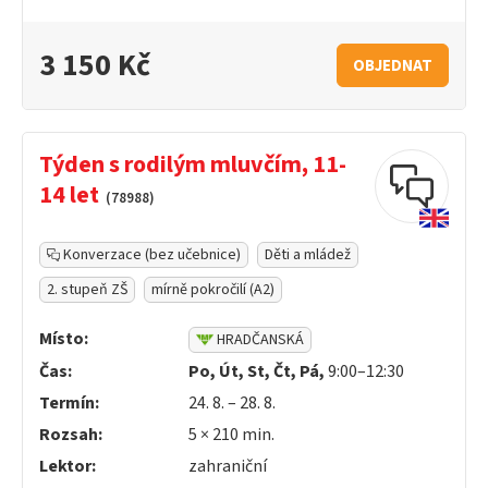
3 150 Kč
OBJEDNAT
Týden s rodilým mluvčím, 11-
14 let
(78988)
Konverzace (bez učebnice)
Děti a mládež
2. stupeň ZŠ
mírně pokročilí (A2)
Místo:
HRADČANSKÁ
Čas:
Po, Út, St, Čt, Pá,
9:00–12:30
Termín:
24. 8. – 28. 8.
Rozsah:
5 ×
210
min.
Lektor:
zahraniční