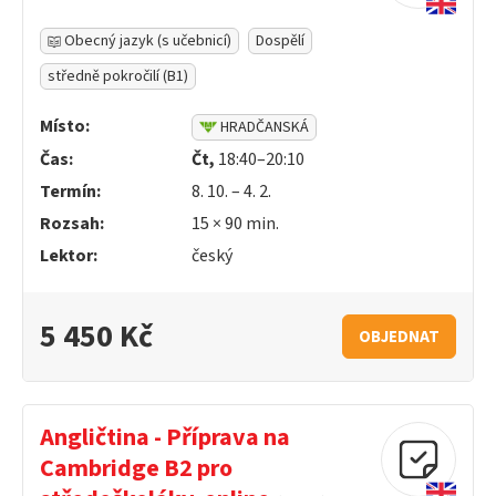
Obecný jazyk (s učebnicí)
Dospělí
středně pokročilí (B1)
Místo:
HRADČANSKÁ
Čas:
Čt,
18:40–20:10
Termín:
8. 10. – 4. 2.
Rozsah:
15 ×
90
min.
Lektor:
český
5 450 Kč
OBJEDNAT
Angličtina - Příprava na
Cambridge B2 pro