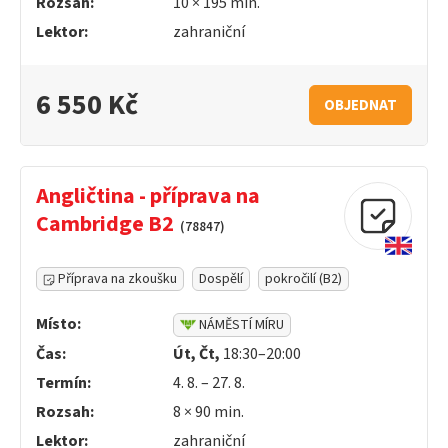
Rozsah:
10 ×
195
min.
Lektor:
zahraniční
6 550 Kč
OBJEDNAT
Angličtina - příprava na
Cambridge B2
(78847)
Příprava na zkoušku
Dospělí
pokročilí (B2)
Místo:
NÁMĚSTÍ MÍRU
Čas:
Út, Čt,
18:30–20:00
Termín:
4. 8. – 27. 8.
Rozsah:
8 ×
90
min.
Lektor:
zahraniční