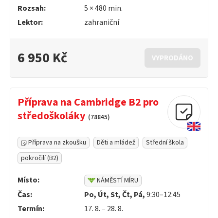
Rozsah:
5 ×
480
min.
Lektor:
zahraniční
6 950 Kč
VYPRODÁNO
Příprava na Cambridge B2 pro
středoškoláky
(78845)
Příprava na zkoušku
Děti a mládež
Střední škola
pokročilí (B2)
Místo:
NÁMĚSTÍ MÍRU
Čas:
Po, Út, St, Čt, Pá,
9:30–12:45
Termín:
17. 8. – 28. 8.