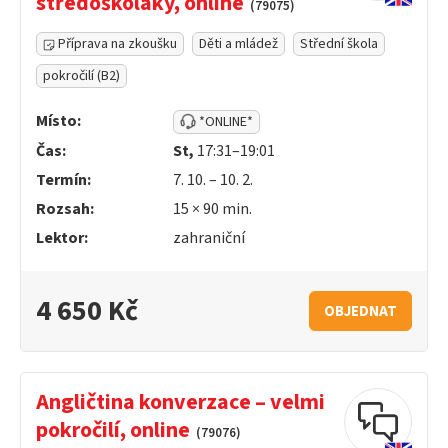
středoškoláky, online
(79075)
Příprava na zkoušku
Děti a mládež
Střední škola
pokročilí (B2)
Místo:
*ONLINE*
Čas:
St,
17:31–19:01
Termín:
7. 10. – 10. 2.
Rozsah:
15 ×
90
min.
Lektor:
zahraniční
4 650 Kč
OBJEDNAT
Angličtina konverzace – velmi
pokročilí, online
(79076)