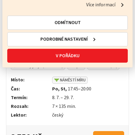
Více informací
2 950 Kč
OBJEDNAT
ODMÍTNOUT
PODROBNÉ NASTAVENÍ
Angličtina obecná –
začátečníci
(78844)
V POŘÁDKU
Obecný jazyk (s učebnicí)
Dospělí
začátečníci (A1)
Místo:
NÁMĚSTÍ MÍRU
Čas:
Po, St,
17:45–20:00
Termín:
8. 7. – 29. 7.
Rozsah:
7 ×
135
min.
Lektor:
český