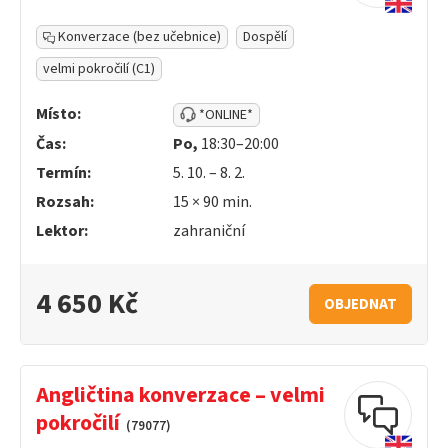
Konverzace (bez učebnice)
Dospělí
velmi pokročilí (C1)
Místo:
*ONLINE*
Čas:
Po,
18:30–20:00
Termín:
5. 10. – 8. 2.
Rozsah:
15 ×
90
min.
Lektor:
zahraniční
4 650 Kč
OBJEDNAT
Angličtina konverzace – velmi
pokročilí
(79077)