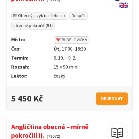
Obecný jazyk (s učebnicí)
Dospělí
středně pokročilí (B1)
Místo:
BUDĚJOVICKÁ
Čas:
Út,
17:00–18:30
Termín:
6. 10. – 9. 2.
Rozsah:
15 ×
90
min.
Lektor:
český
5 450 Kč
OBJEDNAT
Angličtina obecná – mírně
pokročilí II.
(79072)