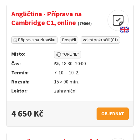
Angličtina - Příprava na
Cambridge C1, online
(79066)
Příprava na zkoušku
Dospělí
velmi pokročilí (C1)
Místo:
*ONLINE*
Čas:
St,
18:30–20:00
Termín:
7. 10. – 10. 2.
Rozsah:
15 ×
90
min.
Lektor:
zahraniční
4 650 Kč
OBJEDNAT