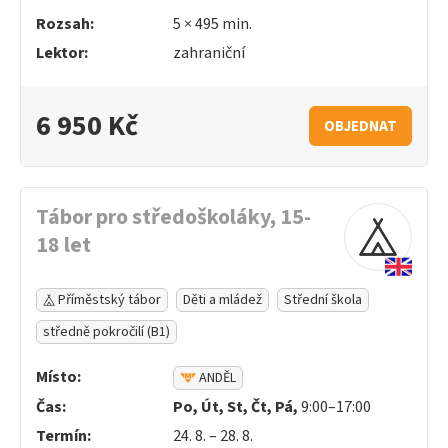
Rozsah:
5 ×
495
min.
Lektor:
zahraniční
6 950 Kč
OBJEDNAT
Tábor pro středoškoláky, 15-
18 let
Příměstský tábor
Děti a mládež
Střední škola
středně pokročilí (B1)
Místo:
ANDĚL
Čas:
Po, Út, St, Čt, Pá,
9:00–17:00
Termín:
24. 8. – 28. 8.