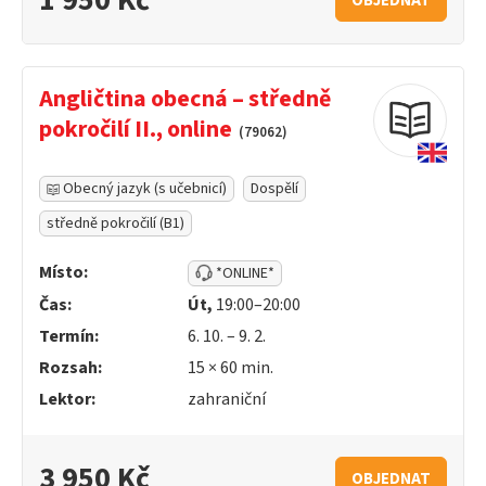
1 950 Kč
OBJEDNAT
Angličtina obecná – středně
pokročilí II., online
(79062)
Obecný jazyk (s učebnicí)
Dospělí
středně pokročilí (B1)
Místo:
*ONLINE*
Čas:
Út,
19:00–20:00
Termín:
6. 10. – 9. 2.
Rozsah:
15 ×
60
min.
Lektor:
zahraniční
3 950 Kč
OBJEDNAT