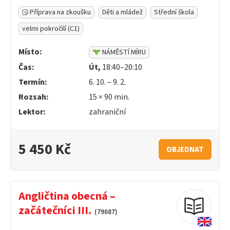
Příprava na zkoušku
Děti a mládež
Střední škola
velmi pokročilí (C1)
Místo:
NÁMĚSTÍ MÍRU
Čas:
Út,
18:40–20:10
Termín:
6. 10. – 9. 2.
Rozsah:
15 ×
90
min.
Lektor:
zahraniční
5 450 Kč
OBJEDNAT
Angličtina obecná –
začátečníci III.
(79087)