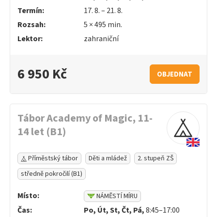
Termín:
17. 8. – 21. 8.
Rozsah:
5 ×
495
min.
Lektor:
zahraniční
6 950 Kč
OBJEDNAT
Tábor Academy of Magic, 11-
14 let (B1)
Příměstský tábor
Děti a mládež
2. stupeň ZŠ
středně pokročilí (B1)
Místo:
NÁMĚSTÍ MÍRU
Čas:
Po, Út, St, Čt, Pá,
8:45–17:00