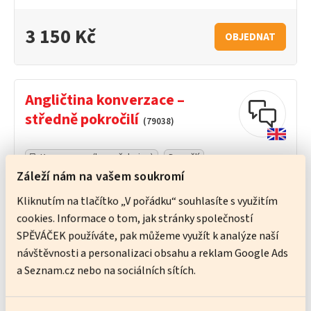
3 150 Kč
OBJEDNAT
Angličtina konverzace –
středně pokročilí
(79038)
Konverzace (bez učebnice)
Dospělí
Záleží nám na vašem soukromí
středně pokročilí (B1)
Kliknutím na tlačítko „V pořádku“ souhlasíte s využitím
Místo:
ANDĚL
cookies. Informace o tom, jak stránky společností
Čas:
Út, Čt,
18:00–19:30
SPĚVÁČEK používáte, pak můžeme využít k analýze naší
Termín:
4. 8. – 27. 8.
návštěvnosti a personalizaci obsahu a reklam Google Ads
a Seznam.cz nebo na sociálních sítích.
Rozsah:
8 ×
90
min.
Lektor:
zahraniční