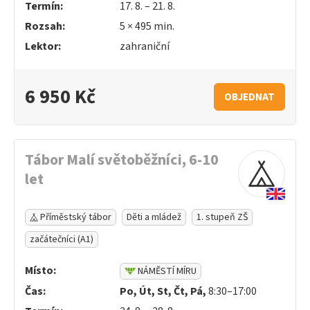
Termín:
17. 8. – 21. 8.
Rozsah:
5 ×
495
min.
Lektor:
zahraniční
6 950 Kč
OBJEDNAT
Tábor Malí světoběžníci, 6-10
let
Příměstský tábor
Děti a mládež
1. stupeň ZŠ
začátečníci (A1)
Místo:
NÁMĚSTÍ MÍRU
Čas:
Po, Út, St, Čt, Pá,
8:30–17:00