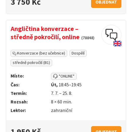
3 750 Kč
OBJEDNAT
Angličtina konverzace –
středně pokročilí, online
(78848)
Konverzace (bez učebnice)
Dospělí
středně pokročilí (B1)
Místo:
*ONLINE*
Čas:
Út,
18:45–19:45
Termín:
7. 7. – 25. 8.
Rozsah:
8 ×
60
min.
Lektor:
zahraniční