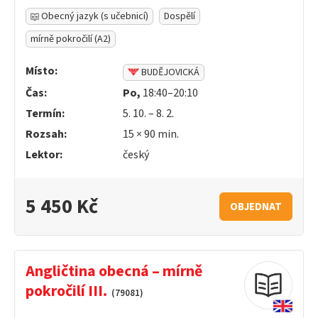
Obecný jazyk (s učebnicí)
Dospělí
mírně pokročilí (A2)
Místo:
BUDĚJOVICKÁ
Čas:
Po,
18:40–20:10
Termín:
5. 10. – 8. 2.
Rozsah:
15 ×
90
min.
Lektor:
český
5 450 Kč
OBJEDNAT
Angličtina obecná – mírně
pokročilí III.
(79081)