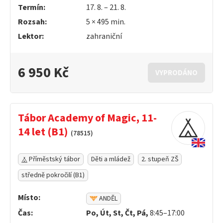
Termín:
17. 8. – 21. 8.
Rozsah:
5 ×
495
min.
Lektor:
zahraniční
6 950 Kč
VYPRODÁNO
Tábor Academy of Magic, 11-
14 let (B1)
(78515)
Příměstský tábor
Děti a mládež
2. stupeň ZŠ
středně pokročilí (B1)
Místo:
ANDĚL
Čas:
Po, Út, St, Čt, Pá,
8:45–17:00