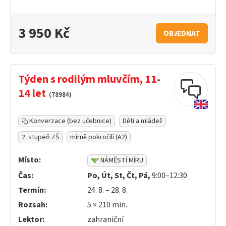
3 950 Kč
OBJEDNAT
Týden s rodilým mluvčím, 11-
14 let
(78984)
Konverzace (bez učebnice)
Děti a mládež
2. stupeň ZŠ
mírně pokročilí (A2)
Místo:
NÁMĚSTÍ MÍRU
Čas:
Po, Út, St, Čt, Pá,
9:00–12:30
Termín:
24. 8. – 28. 8.
Rozsah:
5 ×
210
min.
Lektor:
zahraniční