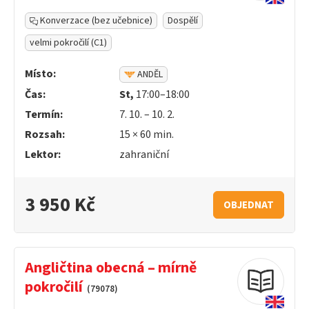
Konverzace (bez učebnice)
Dospělí
velmi pokročilí (C1)
Místo:
ANDĚL
Čas:
St,
17:00–18:00
Termín:
7. 10. – 10. 2.
Rozsah:
15 ×
60
min.
Lektor:
zahraniční
3 950 Kč
OBJEDNAT
Angličtina obecná – mírně
pokročilí
(79078)