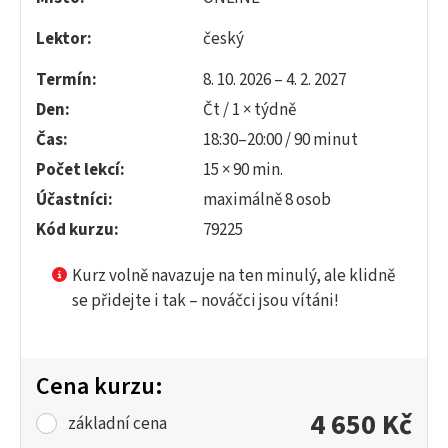
Lektor:
český
Termín:
8. 10. 2026 – 4. 2. 2027
Den:
Čt / 1 × týdně
Čas:
18:30–20:00 / 90 minut
Počet lekcí:
15 × 90 min.
Účastníci:
maximálně 8 osob
Kód kurzu:
79225
Kurz volně navazuje na ten minulý, ale klidně
se přidejte i tak – nováčci jsou vítáni!
Cena kurzu:
4 650 Kč
základní cena