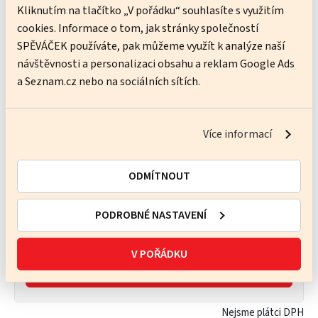
Cena kurzu:
Kliknutím na tlačítko „V pořádku“ souhlasíte s využitím
cookies. Informace o tom, jak stránky společností
4 650 Kč
základní cena
SPĚVÁČEK používáte, pak můžeme využít k analýze naší
návštěvnosti a personalizaci obsahu a reklam Google Ads
8 250 Kč
oba semestry
a Seznam.cz nebo na sociálních sítích.
9 300 Kč
(sleva 1050 Kč)
Více informací
Knihy ke kurzu:
700 Kč
E-BOOK English File 4th edition Pre-
ODMÍTNOUT
Intermediate Student's Book (povinná)
450 Kč
E-BOOK English File 4th edition Pre-
PODROBNÉ NASTAVENÍ
Intermediate Workbook (doporučená)
V POŘÁDKU
OBJEDNAT
Nejsme plátci DPH