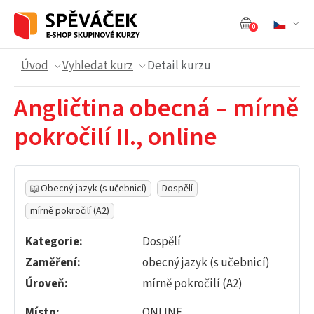
0
Úvod
Vyhledat kurz
Detail kurzu
Angličtina obecná – mírně
pokročilí II., online
Obecný jazyk (s učebnicí)
Dospělí
mírně pokročilí (A2)
Kategorie:
Dospělí
Zaměření:
obecný jazyk (s učebnicí)
Úroveň:
mírně pokročilí (A2)
Místo:
ONLINE