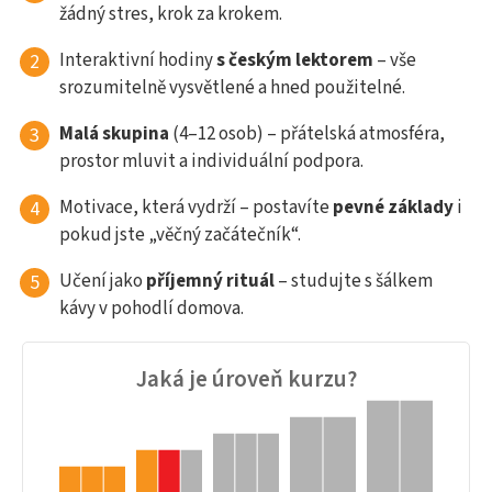
žádný stres, krok za krokem.
Interaktivní hodiny
s českým lektorem
– vše
srozumitelně vysvětlené a hned použitelné.
Malá skupina
(4–12 osob) – přátelská atmosféra,
prostor mluvit a individuální podpora.
Motivace, která vydrží – postavíte
pevné základy
i
pokud jste „věčný začátečník“.
Učení jako
příjemný rituál
– studujte s šálkem
kávy v pohodlí domova.
Jaká je úroveň kurzu?