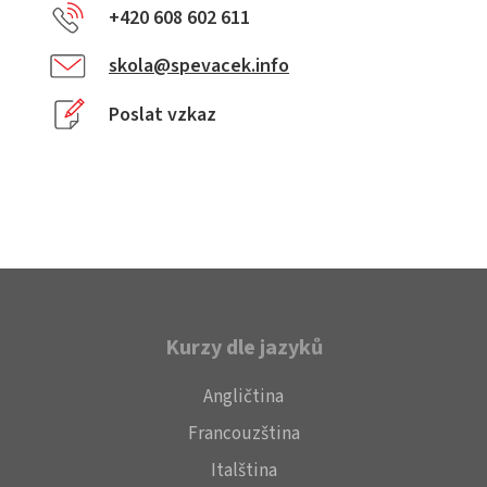
+420 608 602 611
skola@spevacek.info
Poslat vzkaz
Kurzy dle jazyků
Angličtina
Francouzština
Italština