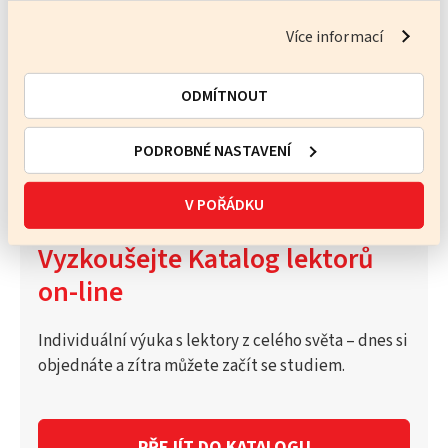
8 700 Kč
(sleva 1050 Kč)
Více informací
OBJEDNAT
ODMÍTNOUT
Nejsme plátci DPH
PODROBNÉ NASTAVENÍ
V POŘÁDKU
Vyzkoušejte Katalog lektorů
on-line
Individuální výuka s lektory z celého světa – dnes si
objednáte a zítra můžete začít se studiem.
PŘEJÍT DO KATALOGU