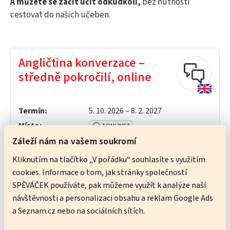
A můžete se začít učit odkudkoli,
bez nutnosti
cestovat do našich učeben.
Angličtina konverzace –
středně pokročilí, online
Termín:
5. 10. 2026 – 8. 2. 2027
Místo:
*ONLINE*
Záleží nám na vašem soukromí
Cena kurzu:
Kliknutím na tlačítko „V pořádku“ souhlasíte s využitím
cookies. Informace o tom, jak stránky společností
SPĚVÁČEK používáte, pak můžeme využít k analýze naší
4 350 Kč
základní cena
návštěvnosti a personalizaci obsahu a reklam Google Ads
a Seznam.cz nebo na sociálních sítích.
7 650 Kč
oba semestry