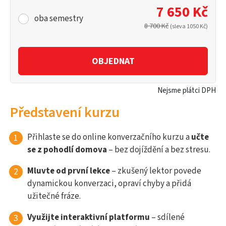
7 650 Kč
oba semestry
8 700 Kč
(sleva 1050 Kč)
OBJEDNAT
Nejsme plátci DPH
Představení kurzu
Přihlaste se do online konverzačního kurzu a
učte
se z pohodlí domova
– bez dojíždění a bez stresu.
Mluvte od první lekce
– zkušený lektor povede
dynamickou konverzaci, opraví chyby a přidá
užitečné fráze.
Využijte interaktivní platformu
– sdílené