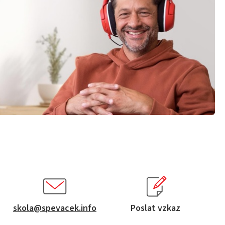
skola@spevacek.info
Poslat vzkaz