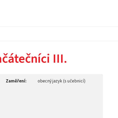
čátečníci III.
Zaměření:
obecný jazyk (s učebnicí)